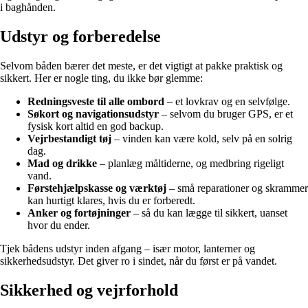
i baghånden.
Udstyr og forberedelse
Selvom båden bærer det meste, er det vigtigt at pakke praktisk og
sikkert. Her er nogle ting, du ikke bør glemme:
Redningsveste til alle ombord
– et lovkrav og en selvfølge.
Søkort og navigationsudstyr
– selvom du bruger GPS, er et
fysisk kort altid en god backup.
Vejrbestandigt tøj
– vinden kan være kold, selv på en solrig
dag.
Mad og drikke
– planlæg måltiderne, og medbring rigeligt
vand.
Førstehjælpskasse og værktøj
– små reparationer og skrammer
kan hurtigt klares, hvis du er forberedt.
Anker og fortøjninger
– så du kan lægge til sikkert, uanset
hvor du ender.
Tjek bådens udstyr inden afgang – især motor, lanterner og
sikkerhedsudstyr. Det giver ro i sindet, når du først er på vandet.
Sikkerhed og vejrforhold