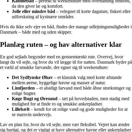
Kabinebåd
– perfekt til weekendture med overnatning ombord,
da den giver læ og komfort.
Jolle eller mindre båd
– velegnet til korte dagsture, fiskeri eller
udforskning af kystnære områder.
Hvis du ikke selv ejer en båd, findes der mange udlejningsmuligheder i
Danmark – både med og uden skipper.
Planlæg ruten – og hav alternativer klar
En god sejlads begynder med en gennemtænkt rute. Overvej, hvor
langt du vil sejle, og hvor du vil lægge til for natten. Danmark byder på
et væld af smukke farvande, der egner sig til weekendture:
Det Sydfynske Øhav
– et klassisk valg med korte afstande
mellem øerne, hyggelige havne og masser af natur.
Limfjorden
– et alsidigt farvand med både åbne strækninger og
rolige bugter.
Køge Bugt og Øresund
– tæt på hovedstaden, men stadig med
mulighed for at finde ro og smukke ankerpladser.
Lillebælt
– kendt for sit rolige vand og gode muligheder for at
se marsvin undervejs.
Lav en plan for, hvor du vil sejle, men vær fleksibel. Vejret kan ændre
sig hurtigt, og det er vigtigt at have alternative havne eller ankerpladser