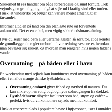
Sikkerhed til søs handler om både forberedelse og sund fornuft. Tjek
vejrudsigten grundigt, og undgå at sejle ud i kraftig vind eller torden.
Husk, at vindstyrke og bølger kan variere meget afhængigt af
farvandet.
Informer altid en på land om din planlagte rute og forventede
ankomsttid. Det er en enkel, men vigtig sikkerhedsforanstaltning.
Hvis du sejler med børn eller uerfarne gæster, så sørg for, at de kender
de grundlæggende regler ombord – hvor redningsvestene er, hvordan
man bevæger sig sikkert, og hvordan man reagerer, hvis nogen falder i
vandet.
Overnatning – på båden eller i havn
En weekendtur med sejlads kan kombineres med overnatning på båden
eller i en af de mange danske lystbådehavne.
Overnatning ombord
giver frihed og nærhed til naturen. Du
kan ankre op i en rolig bugt og nyde solnedgangen fra dækket.
Lystbådehavne
tilbyder faciliteter som bad, strøm og caféer –
perfekt, hvis du vil kombinere sejlads med lidt komfort.
Husk at reservere plads i populære havne i højsæsonen, især i områder