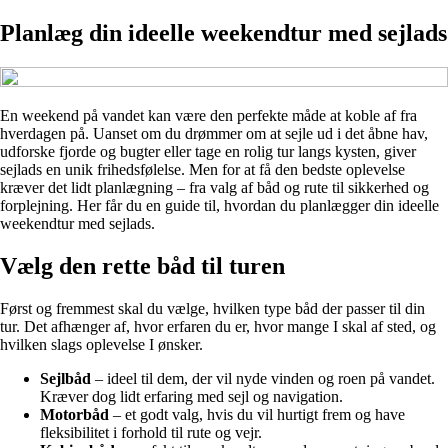
Planlæg din ideelle weekendtur med sejlads
En weekend på vandet kan være den perfekte måde at koble af fra
hverdagen på. Uanset om du drømmer om at sejle ud i det åbne hav,
udforske fjorde og bugter eller tage en rolig tur langs kysten, giver
sejlads en unik frihedsfølelse. Men for at få den bedste oplevelse
kræver det lidt planlægning – fra valg af båd og rute til sikkerhed og
forplejning. Her får du en guide til, hvordan du planlægger din ideelle
weekendtur med sejlads.
Vælg den rette båd til turen
Først og fremmest skal du vælge, hvilken type båd der passer til din
tur. Det afhænger af, hvor erfaren du er, hvor mange I skal af sted, og
hvilken slags oplevelse I ønsker.
Sejlbåd
– ideel til dem, der vil nyde vinden og roen på vandet.
Kræver dog lidt erfaring med sejl og navigation.
Motorbåd
– et godt valg, hvis du vil hurtigt frem og have
fleksibilitet i forhold til rute og vejr.