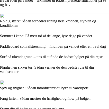
Bevar roen på vandet – teknikker til fokus i pressede situationer på sø
og hav
Ro dig stærk: Sådan forbedrer roning hele kroppen, styrken og
konditionen
Sommer i kano: Få mest ud af de lange, lyse dage på vandet
Paddleboard som afstressning – find roen på vandet efter en travl dag
Surf på ukendt grund – tips til at finde de bedste bølger på din rejse
Planlæg en sikker tur: Sådan vælger du den bedste rute til din
vandscooter
Sjov og tryghed: Sådan introducerer du børn til vandsport
Fang farten: Sådan mestrer du hastighed og flow på bølgen
Svøm dig til bedre søvn og større velvære