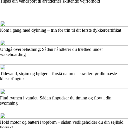
Tilpas din vandsport til årstidernes skiftende vejrforhold
Kom i gang med dykning – trin for trin til dit første dykkercertifikat
Undgå overbelastning: Sådan håndterer du træthed under
wakeboarding
Tidevand, strøm og bølger – forstå naturens kræfter før din næste
kitesurfingtur
Find rytmen i vandet: Sådan finpudser du timing og flow i din
svømning
Hold motor og batteri i topform – sådan vedligeholder du din sejlbåd
korrekt