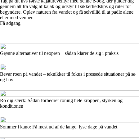
Tag på dit livs første kajatureventyr med denne e-bog, der guider dig
gennem alt fra valg af kajak og udstyr til sikkerhedstips og ruter for
begyndere. Oplev naturen fra vandet og få selvtillid til at padle alene
eller med venner.
Få adgang
Grønne alternativer til neopren – sådan klarer de sig i praksis
Bevar roen på vandet – teknikker til fokus i pressede situationer på sø
og hav
Ro dig stærk: Sådan forbedrer roning hele kroppen, styrken og
konditionen
Sommer i kano: Få mest ud af de lange, lyse dage på vandet